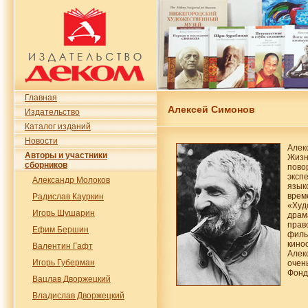
Главная
Алексей Симонов
Издательство
Каталог изданий
Новости
Алек
Авторы и участники
Жизн
сборников
пово
эксп
Александр Молоков
язык
вре
Радислав Кауркин
«Худ
Игорь Шушарин
дра
прав
Ефим Бершин
филь
кино
Валентин Гафт
Алек
Игорь Губерман
очен
Фонд
Вацлав Дворжецкий
Владислав Дворжецкий