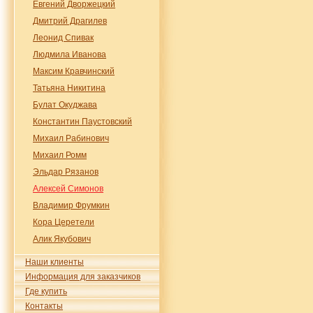
Евгений Дворжецкий
Дмитрий Драгилев
Леонид Спивак
Людмила Иванова
Максим Кравчинский
Татьяна Никитина
Булат Окуджава
Константин Паустовский
Михаил Рабинович
Михаил Ромм
Эльдар Рязанов
Алексей Симонов
Владимир Фрумкин
Кора Церетели
Алик Якубович
Наши клиенты
Информация для заказчиков
Где купить
Контакты