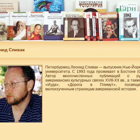
нид Спивак
Петербуржец Леонид Спивак — выпускник Нью-Йорк
университета. С 1993 года проживает в Бостоне (
Автор многочисленных публикаций о рус
американских культурных связях XVIII-XX вв., а такж
«Иуда», «Дорога в Плимут», посвяще
малоизученным страницам американской истории.