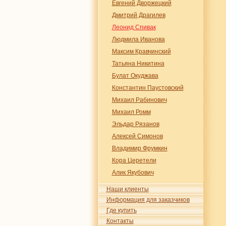
Евгений Дворжецкий
Дмитрий Драгилев
Леонид Спивак
Людмила Иванова
Максим Кравчинский
Татьяна Никитина
Булат Окуджава
Константин Паустовский
Михаил Рабинович
Михаил Ромм
Эльдар Рязанов
Алексей Симонов
Владимир Фрумкин
Кора Церетели
Алик Якубович
Наши клиенты
Информация для заказчиков
Где купить
Контакты