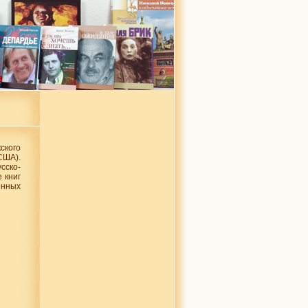
ского
США).
ско-
е книг
нных