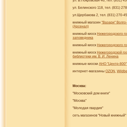
ул. Б.Покровская 46, тел. (831) 4
ул. Белинского 118, тел. (831) 27
ул.Щербакова 2, тел. (831) 270-4
книжный магазин
"Вазари" Волго
(Арсенал)
книжный киоск
Нижегородского го
заповедника
книжный киоск
Нижегородского г
книжный киоск
Нижегородской го
библиотеки им. В. И. Ленина
книжные киоски
АНО "Центр-800"
интернет-магазины
OZON
,
Wildbe
Москва:
"Московский дом книги"
"Москва"
"Молодая гвардия"
сеть магазинов "Новый книжный"