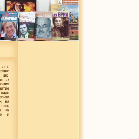
 лет!
ешно
 игр,
ежных
ания
витие
виде
есьма
х на
ество
я на
де и