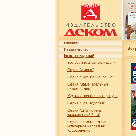
Главная
Вет
Издательство
Каталог изданий
Без серии/заказные издания
Серия "Имена"
Серия "Русские шансонье"
Серия "Замечательные
нижегородцы"
Художественная литература
Серия "Эра Водолея"
Серия "Библиотека
классической йоги"
Серия "Нижегородское
культурное наследие".
Краеведение