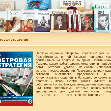
ровая стратегия
Первому изданию "Ветровой стратегии" уже 20
Разработанные в ней базовые принципы усп
применялись на практике во время Олимпийских
"Адмиральского кубка", других океанских и прибр
регат. Авторам удалось избежать использов
математических уравнений. Поведение ветра и раз
ветровой обстановки представлены в 
концептуальных моделей, в большинстве своем в
простых, и любой яхтсмен может наложить и
собственный опыт. Это дает немедленное преимущ
над теми соперниками, которые основываютс
традиционной для данной местности пого
статистике. Вот что такое "Ветровая стратегия"!