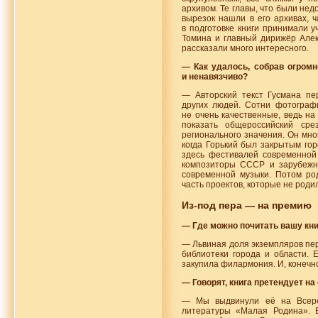
архивом. Те главы, что были нед
вырезок нашли в его архивах, ч
в подготовке книги принимали 
Томина и главный дирижёр Алек
рассказали много интересного.
— Как удалось, собрав огромн
и ненавязчиво?
— Авторский текст Гусмана п
других людей. Сотни фотограф
не очень качественные, ведь н
показать общероссийский ср
регионального значения. Он мно
когда Горький был закрытым го
здесь фестивалей современной
композиторы СССР и зарубежны
современной музыки. Потом ро
часть проектов, которые не роди
Из-под
пера — на премию
— Где можно почитать вашу кн
— Львиная доля экземпляров пер
библиотеки города и области. 
закупила филармония. И, конечно
— Говорят, книга претендует н
— Мы выдвинули её на Всерос
литературы «Малая Родина». 