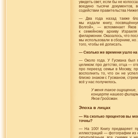
увидеть свет, если бы не колосс
воедино тысячи документов, 
содействии правительства Нижег
— Два года назад также благ
мы издали книгу, посвящён
Волгой», — вспоминает Яко
к семейному архиву Израил
филармонии. Оказалось, что пос
мы использовали в сборнике, но…
того, чтобы её дописать.
— Сколько же времени ушло на 
— Около года. У Гусмана был 
целиком: про детство, отца — от
про переезд семьи в Москву, п
восполнить то, что он не успел
близко знаком с Гусманом, стреми
всё у нас получилось.
У меня такое ощущение, 
концерте нашего филарм
Яков Гройсман.
Эпоха в лицах
— На сколько процентов вы мож
точны?
— На 100! Книгу предваряет п
иллюстраций — фотографии из с
скрупулёзным, все снимки у не