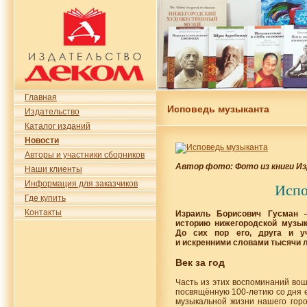
Главная
Исповедь музыканта
Издательство
Каталог изданий
Новости
Авторы и участники сборников
Автор фото: Фото из книги Из
Наши клиенты
Информация для заказчиков
Испо
Где купить
Контакты
Израиль Борисович Гусман 
историю нижегородской музык
До сих пор его, друга и у
и искренними словами тысячи 
Век за год
Часть из этих воспоминаний вош
посвящённую
100-летию
со дня 
музыкальной жизни нашего горо