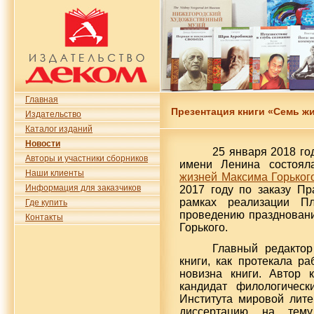
Главная
Презентация книги «Семь ж
Издательство
Каталог изданий
Новости
25 января 2018 го
Авторы и участники сборников
имени Ленина состоял
Наши клиенты
жизней Максима Горьког
Информация для заказчиков
2017 году по заказу Пр
рамках реализации П
Где купить
проведению праздновани
Контакты
Горького.
Главный редакто
книги, как протекала р
новизна книги. Автор 
кандидат филологическ
Института мировой лите
диссертацию на тему