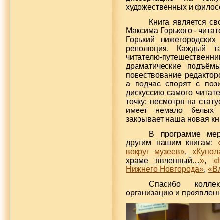
художественных и филосо
Книга является св
Максима Горького - чита
Горький нижегородских
революция. Каждый т
читателю-путешестве
драматические подъём
повествование редакторс
а подчас спорят с поз
дискуссию самого читате
точку: несмотря на стат
имеет немало белых п
закрывает наша новая кн
В программе мер
другим нашим книгам:
вокруг музеев»
,
«Купол
храме явленный…
»
,
«
Нижнего Новгорода»
,
«Вл
Спасибо колле
организацию и проявлен