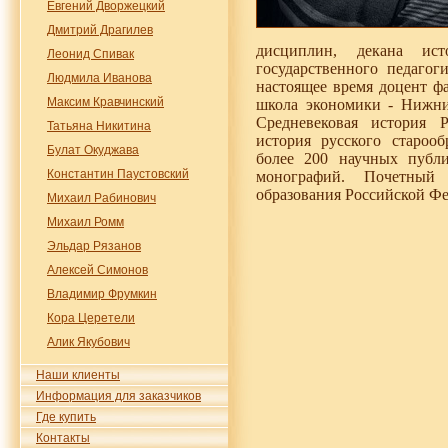
Евгений Дворжецкий
Дмитрий Драгилев
дисциплин, декана исто
Леонид Спивак
государственного педагог
Людмила Иванова
настоящее время доцент ф
Максим Кравчинский
школа экономики - Нижни
Средневековая история 
Татьяна Никитина
история русского старооб
Булат Окуджава
более 200 научных публи
Константин Паустовский
монографий. Почетный 
образования Российской Ф
Михаил Рабинович
Михаил Ромм
Эльдар Рязанов
Алексей Симонов
Владимир Фрумкин
Кора Церетели
Алик Якубович
Наши клиенты
Информация для заказчиков
Где купить
Контакты