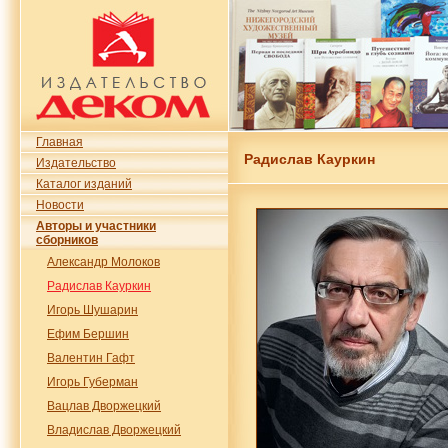
Главная
Радислав Кауркин
Издательство
Каталог изданий
Новости
Авторы и участники
сборников
Александр Молоков
Радислав Кауркин
Игорь Шушарин
Ефим Бершин
Валентин Гафт
Игорь Губерман
Вацлав Дворжецкий
Владислав Дворжецкий