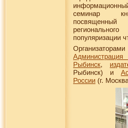
информационны
семинар кни
посвященный
региональн
популяризации ч
Организаторам
Администрация 
Рыбинск
,
изда
Рыбинск) и
А
России
(г. Москва