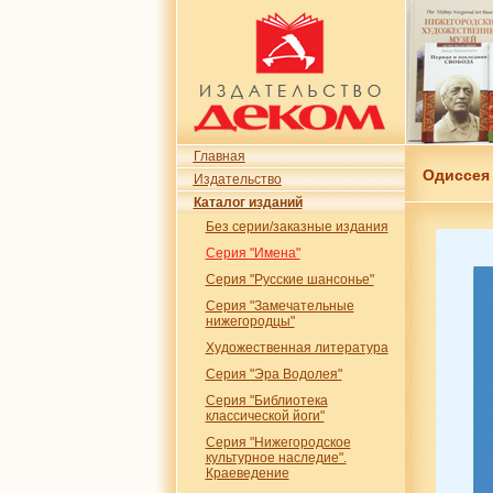
Главная
Одиссея
Издательство
Каталог изданий
Без серии/заказные издания
Серия "Имена"
Серия "Русские шансонье"
Серия "Замечательные
нижегородцы"
Художественная литература
Серия "Эра Водолея"
Серия "Библиотека
классической йоги"
Серия "Нижегородское
культурное наследие".
Краеведение